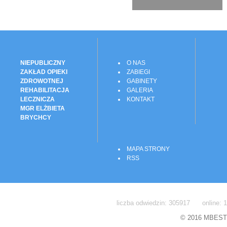
NIEPUBLICZNY
O NAS
ZAKŁAD OPIEKI
ZABIEGI
ZDROWOTNEJ
GABINETY
REHABILITACJA
GALERIA
LECZNICZA
KONTAKT
MGR ELŻBIETA
BRYCHCY
MAPA STRONY
RSS
liczba odwiedzin: 305917 online: 1
© 2016 MBEST