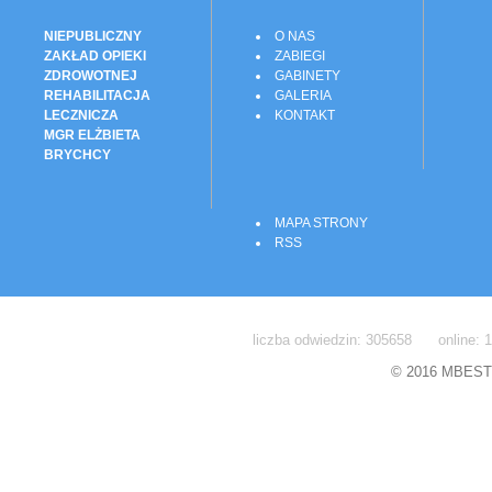
NIEPUBLICZNY
O NAS
ZAKŁAD OPIEKI
ZABIEGI
ZDROWOTNEJ
GABINETY
REHABILITACJA
GALERIA
LECZNICZA
KONTAKT
MGR ELŻBIETA
BRYCHCY
MAPA STRONY
RSS
liczba odwiedzin: 305658 online: 1
© 2016 MBEST