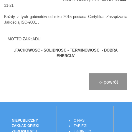
31-21
Każdy z tych gabinetów od roku 2015 posiada Certyfikat Zarządzania
Jakością ISO-9001 .
MOTTO ZAKŁADU:
„
FACHOWOŚĆ - SOLIDNOŚĆ - TERMINOWOŚĆ - DOBRA
ENERGIA
”
<- powrót
NIEPUBLICZNY
O NAS
ZAKŁAD OPIEKI
ZABIEGI
ZDROWOTNEJ
GABINETY