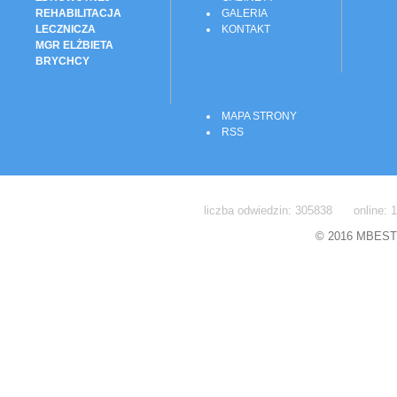
REHABILITACJA
GALERIA
LECZNICZA
KONTAKT
MGR ELŻBIETA
BRYCHCY
MAPA STRONY
RSS
liczba odwiedzin: 305838 online: 1
© 2016 MBEST