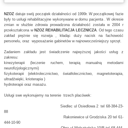
NZOZ
datuje swój początek działalności od 1999r. W początkowej fazie
były to usługi rehabilitacyjne wykonywane w domu pacjenta . W okresie
zmian w służbie zdrowia prowadzona działalność została w 2004 r
przekształcona w
NZOZ REHABILITACJA LECZNICZA
. Od tego czasu
zakład prężnie się rozwija , kładąc duży nacisk na fachowość
personelu, oraz wyposażanie gabinetów w najnowocześniejszy sprzęt.
Zadaniem zakładu jest świadczenie najwyższej jakości usług z
zakresu:
kinezyterapii (leczenie ruchem, terapią manualną metodami
neurofizjologicznymi)
fizykoterapii (elektrolecznictwo, światłolecznictwo, magnetoterapia,
ultradźwięki, krioterapia )
hydroterapii oraz masażu.
Usługi swe wykonujemy na terenie trzech placówek:
Siedlec ul Osiedlowa 2 tel 68-384-23-
88
Rakoniewice ul Grodziska 20 tel 61-
444-10-90
Obra ul Wolsztyńska 10/B tel 68-444-