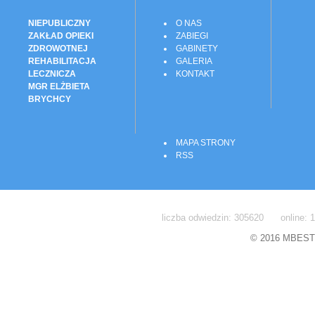
NIEPUBLICZNY
O NAS
ZAKŁAD OPIEKI
ZABIEGI
ZDROWOTNEJ
GABINETY
REHABILITACJA
GALERIA
LECZNICZA
KONTAKT
MGR ELŻBIETA
BRYCHCY
MAPA STRONY
RSS
liczba odwiedzin: 305620 online: 1
© 2016 MBEST